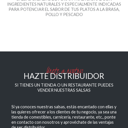
INGREDIENTES NATURALES Y ESPECIALMENTE INDICADAS
PARA POTENCIAR EL SABOR DE TUS PLATOS A LA BRASA,
POLLO Y PESCADO
Únete a nosotros
HAZTE DISTRIBUIDOR
SI TIENES UN TIENDA O UN RESTAURANTE PUEDES
VENDER NUESTRAS SALSAS
Si ya conoces nuestras salsas, estás encantado con ellas y
las quieres ofrecer a los clientes de tu negocio, ya sea una
tienda de comestibles, carnicería, restaurante, etc., ponte
en contacto con nosotros y aprovéchate de las ventajas
de ser distribuidor.