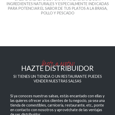
INGREDIENTES NATURALES Y ESPECIALMENTE INDICADAS
PARA POTENCIAR EL SABOR DE TUS PLATOS A LA BRASA,
POLLO Y PESCADO
Únete a nosotros
HAZTE DISTRIBUIDOR
SI TIENES UN TIENDA O UN RESTAURANTE PUEDES
VENDER NUESTRAS SALSAS
Si ya conoces nuestras salsas, estás encantado con ellas y
las quieres ofrecer a los clientes de tu negocio, ya sea una
tienda de comestibles, carnicería, restaurante, etc., ponte
en contacto con nosotros y aprovéchate de las ventajas
de ser distribuidor.