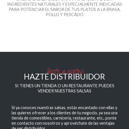
INGREDIENTES NATURALES Y ESPECIALMENTE INDICADAS
PARA POTENCIAR EL SABOR DE TUS PLATOS A LA BRASA,
POLLO Y PESCADO
Únete a nosotros
HAZTE DISTRIBUIDOR
SI TIENES UN TIENDA O UN RESTAURANTE PUEDES
VENDER NUESTRAS SALSAS
Si ya conoces nuestras salsas, estás encantado con ellas y
las quieres ofrecer a los clientes de tu negocio, ya sea una
tienda de comestibles, carnicería, restaurante, etc., ponte
en contacto con nosotros y aprovéchate de las ventajas
de ser distribuidor.