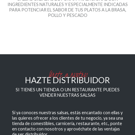
INGREDIENTES NATURALES Y ESPECIALMENTE INDICADAS
PARA POTENCIAR EL SABOR DE TUS PLATOS A LA BRASA,
POLLO Y PESCADO
Únete a nosotros
HAZTE DISTRIBUIDOR
SI TIENES UN TIENDA O UN RESTAURANTE PUEDES
VENDER NUESTRAS SALSAS
Si ya conoces nuestras salsas, estás encantado con ellas y
las quieres ofrecer a los clientes de tu negocio, ya sea una
tienda de comestibles, carnicería, restaurante, etc., ponte
en contacto con nosotros y aprovéchate de las ventajas
de ser distribuidor.